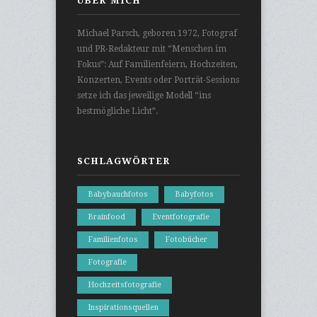
ÜBER MICH
Michael Parsch, geboren 1972, Fotograf
und PR-Redakteur mit “Menschen im
Fokus”: Auf Familienfeiern, Hochzeiten,
Konzerten, Events oder Porträt-Sessions
setze ich das jeweilige Modell “ins
bestmögliche Licht”.
SCHLAGWÖRTER
Babybauchfotos
Babyfotos
Brainfood
Eventfotografie
Familienfotos
Fotobücher
Fotografie
Hochzeitsfotografie
Inspirationsquellen