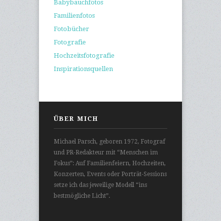
Babybauchfotos
Familienfotos
Fotobücher
Fotografie
Hochzeitsfotografie
Inspirationsquellen
ÜBER MICH
Michael Parsch, geboren 1972, Fotograf
und PR-Redakteur mit “Menschen im
Fokus”: Auf Familienfeiern, Hochzeiten,
Konzerten, Events oder Porträt-Sessions
setze ich das jeweilige Modell “ins
bestmögliche Licht”.