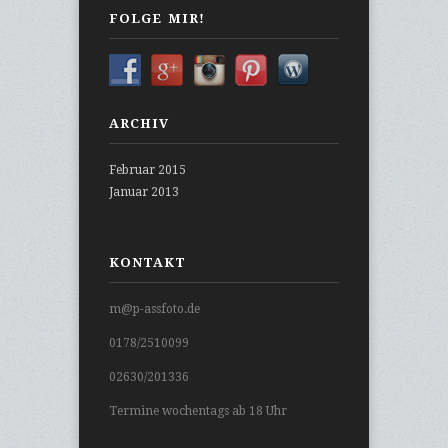
FOLGE MIR!
ARCHIV
Februar 2015
Januar 2013
KONTAKT
m@p-assfoto.de
0178/2510099
02630/201336
Termine wochentags ab 18 Uhr