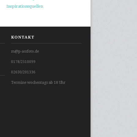
Inspirationsquellen
KONTAKT
m@p-assfoto.de
0178/2510099
02630/201336
Termine wochentags ab 18 Uhr