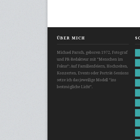
ÜBER MICH
S
Michael Parsch, geboren 1972, Fotograf
und PR-Redakteur mit “Menschen im
Fokus”: Auf Familienfeiern, Hochzeiten,
Konzerten, Events oder Porträt-Sessions
setze ich das jeweilige Modell “ins
bestmögliche Licht”.