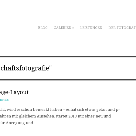
BLOG
GALERIEN
»
LEISTUNGEN
DER FOTOGRAF
chaftsfotografie"
age-Layout
ments
t, wird es schon bemerkt haben – es hat sich etwas getan und p-
 Jahren mit gleichem Aussehen, startet 2013 mit einer neu und
! Für Anregung und…