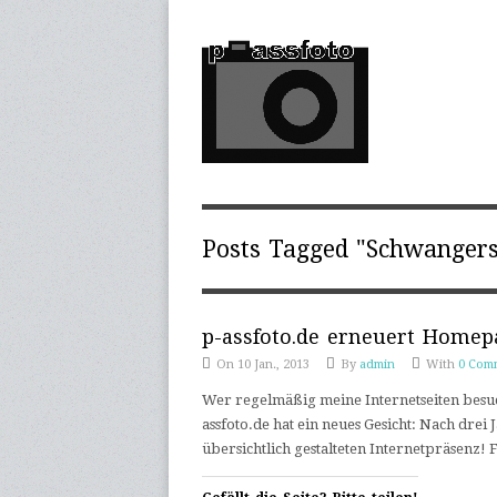
Posts Tagged "Schwangers
p-assfoto.de erneuert Homep
On 10 Jan., 2013
By
admin
With
0 Com
Wer regelmäßig meine Internetseiten besuch
assfoto.de hat ein neues Gesicht: Nach drei
übersichtlich gestalteten Internetpräsenz