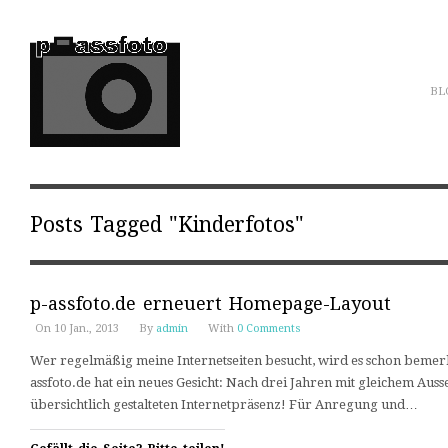
BL
Posts Tagged "Kinderfotos"
p-assfoto.de erneuert Homepage-Layout
On 10 Jan., 2013
By
admin
With
0 Comments
Wer regelmäßig meine Internetseiten besucht, wird es schon bemerkt
assfoto.de hat ein neues Gesicht: Nach drei Jahren mit gleichem Auss
übersichtlich gestalteten Internetpräsenz! Für Anregung und…