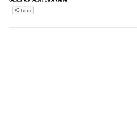
Gefällt die Seite? Bitte teilen!
Teilen