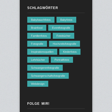
SCHLAGWÖRTER
Babybauchfotos
Babyfotos
Brainfood
Eventfotografie
Familienfotos
Fotobücher
Fotografie
Hochzeitsfotografie
Inspirationsquellen
Kinderfotos
Lehrbücher
Portraitfotos
Schwangerenfotografie
Schwangerschaftsfotografie
Webdesign
FOLGE MIR!