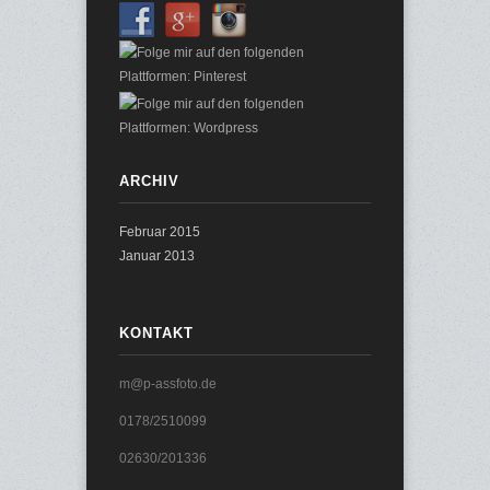
ARCHIV
Februar 2015
Januar 2013
KONTAKT
m@p-assfoto.de
0178/2510099
02630/201336