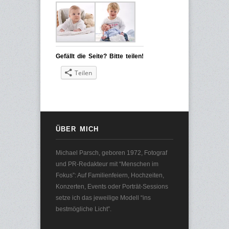
Gefällt die Seite? Bitte teilen!
Teilen
ÜBER MICH
Michael Parsch, geboren 1972, Fotograf
und PR-Redakteur mit “Menschen im
Fokus”: Auf Familienfeiern, Hochzeiten,
Konzerten, Events oder Porträt-Sessions
setze ich das jeweilige Modell “ins
bestmögliche Licht”.