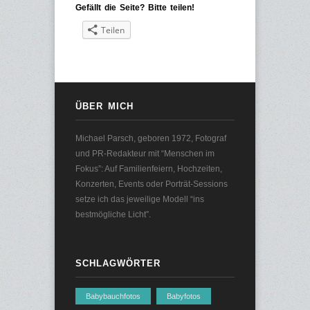
Gefällt die Seite? Bitte teilen!
Teilen
ÜBER MICH
Michael Parsch, geboren 1972, Fotograf
und PR-Redakteur mit “Menschen im
Fokus”: Auf Familienfeiern, Hochzeiten,
Konzerten, Events oder Porträt-Sessions
setze ich das jeweilige Modell “ins
bestmögliche Licht”.
SCHLAGWÖRTER
Babybauchfotos
Babyfotos