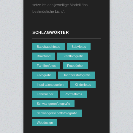
setze ich das jeweilige Modell “ins
bestmögliche Licht”.
SCHLAGWÖRTER
Babybauchfotos
Babyfotos
Brainfood
Eventfotografie
Familienfotos
Fotobücher
Fotografie
Hochzeitsfotografie
Inspirationsquellen
Kinderfotos
Lehrbücher
Portraitfotos
Schwangerenfotografie
Schwangerschaftsfotografie
Webdesign