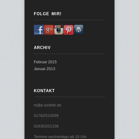
FOLGE MIR!
ARCHIV
Februar 2015
Januar 2013
KONTAKT
m@p-assfoto.de
0178/2510099
02630/201336
Termine wochentags ab 18 Uhr