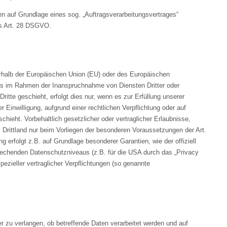
ten auf Grundlage eines sog. „Auftragsverarbeitungsvertrages“
es Art. 28 DSGVO.
ßerhalb der Europäischen Union (EU) oder des Europäischen
es im Rahmen der Inanspruchnahme von Diensten Dritter oder
itte geschieht, erfolgt dies nur, wenn es zur Erfüllung unserer
er Einwilligung, aufgrund einer rechtlichen Verpflichtung oder auf
chieht. Vorbehaltlich gesetzlicher oder vertraglicher Erlaubnisse,
m Drittland nur beim Vorliegen der besonderen Voraussetzungen der Art.
g erfolgt z.B. auf Grundlage besonderer Garantien, wie der offiziell
rechenden Datenschutzniveaus (z.B. für die USA durch das „Privacy
spezieller vertraglicher Verpflichtungen (so genannte
r zu verlangen, ob betreffende Daten verarbeitet werden und auf