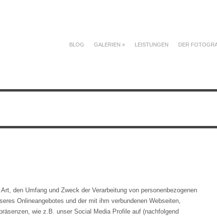
BLOG
GALERIEN
»
LEISTUNGEN
DER FOTOGR
ie Art, den Umfang und Zweck der Verarbeitung von personenbezogenen
unseres Onlineangebotes und der mit ihm verbundenen Webseiten,
präsenzen, wie z.B. unser Social Media Profile auf (nachfolgend