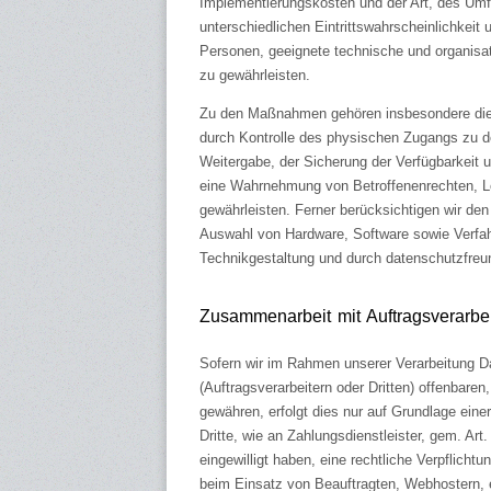
Implementierungskosten und der Art, des Umf
unterschiedlichen Eintrittswahrscheinlichkeit
Personen, geeignete technische und organi
zu gewährleisten.
Zu den Maßnahmen gehören insbesondere die Si
durch Kontrolle des physischen Zugangs zu de
Weitergabe, der Sicherung der Verfügbarkeit u
eine Wahrnehmung von Betroffenenrechten, L
gewährleisten. Ferner berücksichtigen wir de
Auswahl von Hardware, Software sowie Verfa
Technikgestaltung und durch datenschutzfreu
Zusammenarbeit mit Auftragsverarbei
Sofern wir im Rahmen unserer Verarbeitung 
(Auftragsverarbeitern oder Dritten) offenbaren
gewähren, erfolgt dies nur auf Grundlage eine
Dritte, wie an Zahlungsdienstleister, gem. Art.
eingewilligt haben, eine rechtliche Verpflicht
beim Einsatz von Beauftragten, Webhostern, e