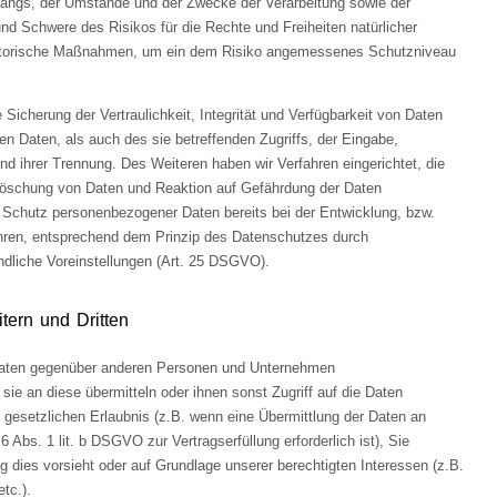
angs, der Umstände und der Zwecke der Verarbeitung sowie der
 und Schwere des Risikos für die Rechte und Freiheiten natürlicher
satorische Maßnahmen, um ein dem Risiko angemessenes Schutzniveau
cherung der Vertraulichkeit, Integrität und Verfügbarkeit von Daten
n Daten, als auch des sie betreffenden Zugriffs, der Eingabe,
nd ihrer Trennung. Des Weiteren haben wir Verfahren eingerichtet, die
öschung von Daten und Reaktion auf Gefährdung der Daten
n Schutz personenbezogener Daten bereits bei der Entwicklung, bzw.
hren, entsprechend dem Prinzip des Datenschutzes durch
ndliche Voreinstellungen (Art. 25 DSGVO).
tern und Dritten
Daten gegenüber anderen Personen und Unternehmen
, sie an diese übermitteln oder ihnen sonst Zugriff auf die Daten
r gesetzlichen Erlaubnis (z.B. wenn eine Übermittlung der Daten an
 6 Abs. 1 lit. b DSGVO zur Vertragserfüllung erforderlich ist), Sie
ung dies vorsieht oder auf Grundlage unserer berechtigten Interessen (z.B.
tc.).