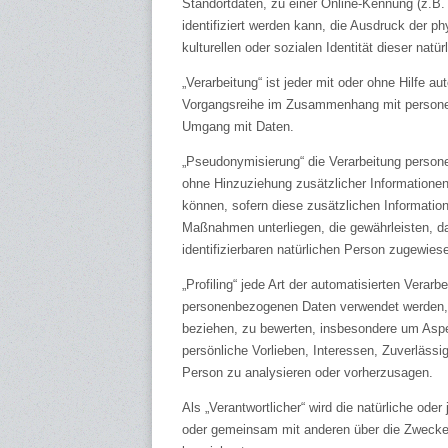
Standortdaten, zu einer Online-Kennung (z.B
identifiziert werden kann, die Ausdruck der p
kulturellen oder sozialen Identität dieser natü
„Verarbeitung“ ist jeder mit oder ohne Hilfe a
Vorgangsreihe im Zusammenhang mit personenb
Umgang mit Daten.
„Pseudonymisierung“ die Verarbeitung perso
ohne Hinzuziehung zusätzlicher Informationen
können, sofern diese zusätzlichen Informati
Maßnahmen unterliegen, die gewährleisten, da
identifizierbaren natürlichen Person zugewies
„Profiling“ jede Art der automatisierten Verar
personenbezogenen Daten verwendet werden, u
beziehen, zu bewerten, insbesondere um Aspek
persönliche Vorlieben, Interessen, Zuverlässig
Person zu analysieren oder vorherzusagen.
Als „Verantwortlicher“ wird die natürliche oder
oder gemeinsam mit anderen über die Zwecke 