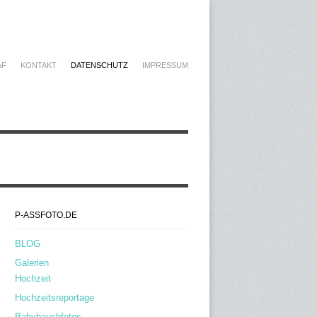
AF
KONTAKT
DATENSCHUTZ
IMPRESSUM
P-ASSFOTO.DE
BLOG
Galerien
Hochzeit
Hochzeitsreportage
Babybauchfotos