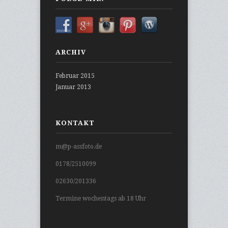
ARCHIV
Februar 2015
Januar 2013
KONTAKT
m@p-assfoto.de
0178/2510099
02630/201336
Termine wochentags ab 18 Uhr