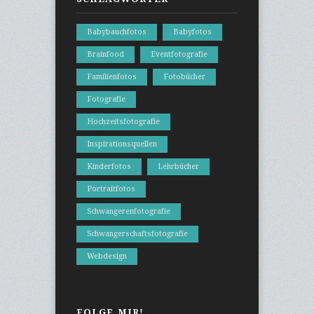
Babybauchfotos
Babyfotos
Brainfood
Eventfotografie
Familienfotos
Fotobücher
Fotografie
Hochzeitsfotografie
Inspirationsquellen
Kinderfotos
Lehrbücher
Portraitfotos
Schwangerenfotografie
Schwangerschaftsfotografie
Webdesign
FOLGE MIR!