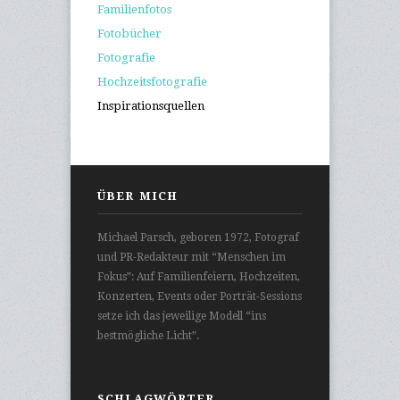
Familienfotos
Fotobücher
Fotografie
Hochzeitsfotografie
Inspirationsquellen
ÜBER MICH
Michael Parsch, geboren 1972, Fotograf
und PR-Redakteur mit “Menschen im
Fokus”: Auf Familienfeiern, Hochzeiten,
Konzerten, Events oder Porträt-Sessions
setze ich das jeweilige Modell “ins
bestmögliche Licht”.
SCHLAGWÖRTER