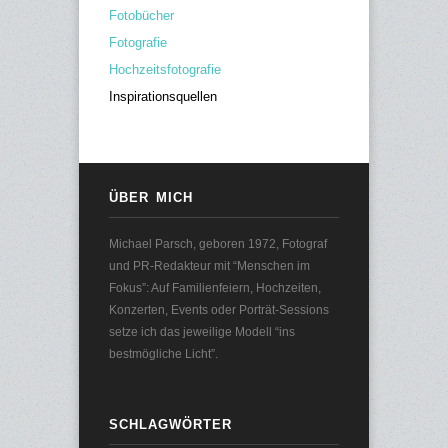
Fotobücher
Fotografie
Hochzeitsfotografie
Inspirationsquellen
ÜBER MICH
Michael Parsch, geboren 1972, Fotograf
und PR-Redakteur mit “Menschen im
Fokus”: Auf Familienfeiern, Hochzeiten,
Konzerten, Events oder Porträt-Sessions
setze ich das jeweilige Modell “ins
bestmögliche Licht”.
SCHLAGWÖRTER