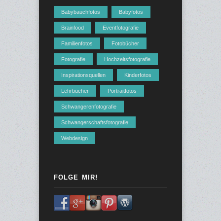
Babybauchfotos
Babyfotos
Brainfood
Eventfotografie
Familienfotos
Fotobücher
Fotografie
Hochzeitsfotografie
Inspirationsquellen
Kinderfotos
Lehrbücher
Portraitfotos
Schwangerenfotografie
Schwangerschaftsfotografie
Webdesign
FOLGE MIR!