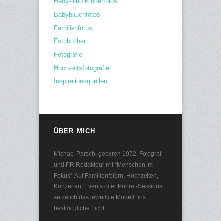
Baby- und Kinderfotos
Babybauchfotos
Familienfotos
Fotobücher
Fotografie
Hochzeitsfotografie
Inspirationsquellen
ÜBER MICH
Michael Parsch, geboren 1972, Fotograf
und PR-Redakteur mit “Menschen im
Fokus”: Auf Familienfeiern, Hochzeiten,
Konzerten, Events oder Porträt-Sessions
setze ich das jeweilige Modell “ins
bestmögliche Licht”.