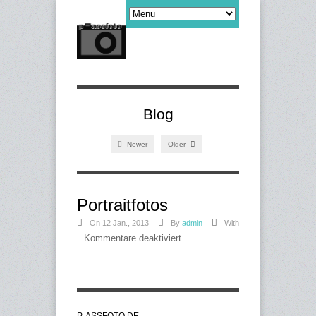
Blog
Newer
Older
Portraitfotos
On 12 Jan., 2013
By
admin
With
Kommentare deaktiviert
für
Portraitfotos
P-ASSFOTO.DE