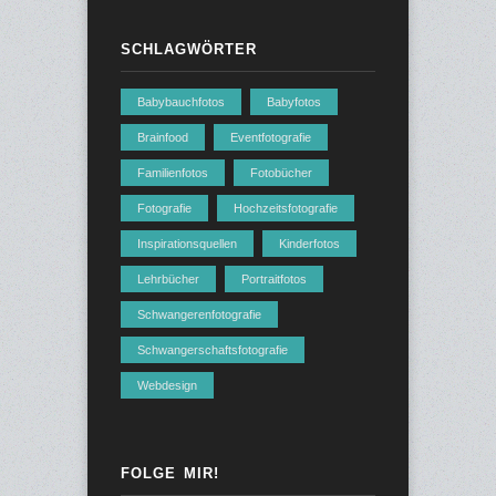
SCHLAGWÖRTER
Babybauchfotos
Babyfotos
Brainfood
Eventfotografie
Familienfotos
Fotobücher
Fotografie
Hochzeitsfotografie
Inspirationsquellen
Kinderfotos
Lehrbücher
Portraitfotos
Schwangerenfotografie
Schwangerschaftsfotografie
Webdesign
FOLGE MIR!