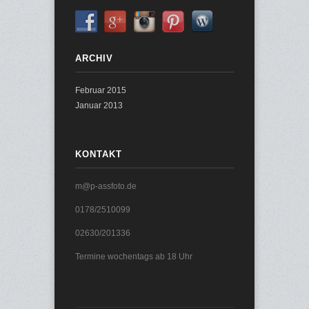
ARCHIV
Februar 2015
Januar 2013
KONTAKT
m@p-assfoto.de
0178/2510099
02630/201336
Termine wochentags ab 18 Uhr